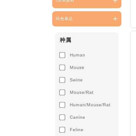
OEM原料
特色单品
种属
Human
Mouse
Swine
Mouse/Rat
Human/Mouse/Rat
Canine
Feline