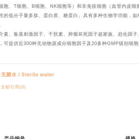
细胞、T细胞、B细胞、NK细胞等）和非免疫细胞（血管内皮细
性的低分子量多肽、蛋白质、糖蛋白。具有多种生物学功能，如
。
介素、集落刺激因子、干扰素、肿瘤坏死因子超家族、趋化因子
可提供近300种无动物源成分细胞因子及20多种GMP级别细
无菌水 / Sterile water
文献引用(0)
产品编号
规格