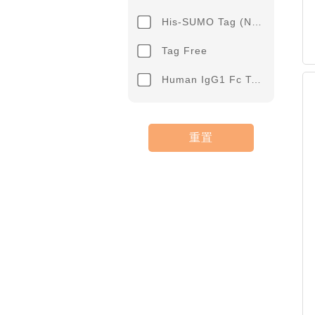
His-SUMO Tag (N-term)
Tag Free
Human IgG1 Fc Tag (C-term)
重置