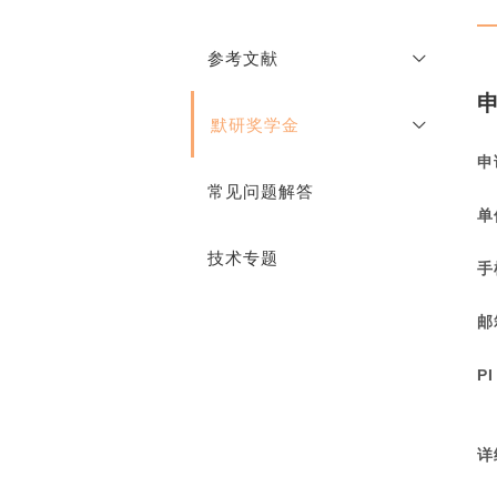
参考文献
默研奖学金
重组细胞因子
申
转染试剂
常见问题解答
奖学金说明
细胞凋亡检测
单
在线申请
技术专题
抗体
手
ELISA试剂盒原料
邮
PI
详