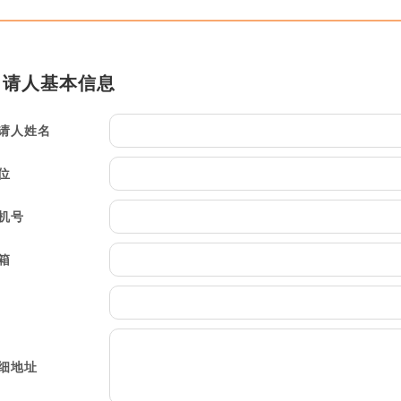
请人姓名
位
机号
箱
细地址