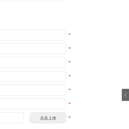
*
*
*
*
*
*
*