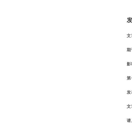
文
期
影
第
发
文
请