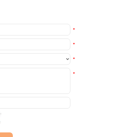
*
*
*
*