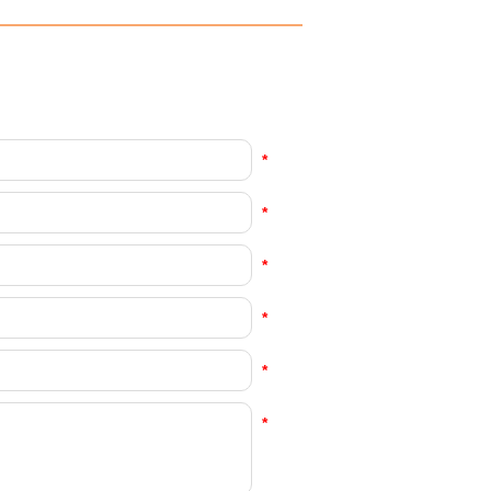
*
*
*
*
*
*