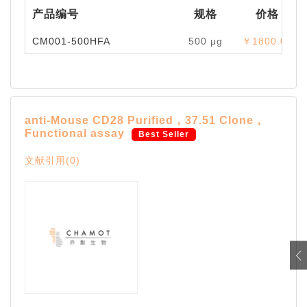
产品编号
规格
价格
CM001-500HFA
500 μg
￥1800.00
anti-Mouse CD28 Purified，37.51 Clone，
Functional assay
Best Seller
文献引用(0)