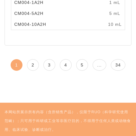
CM004-1A2H
1 mL
￥
CM004-5A2H
5 mL
￥
CM004-10A2H
10 mL
￥
1
2
3
4
5
...
34
本网站所展示所有内容（含所销售产品），仅限于RUO（科学研究使用
范畴）；只可用于科研或工业等非医疗目的，不得用于任何人类或动物食
用、临床试验、诊断或治疗。