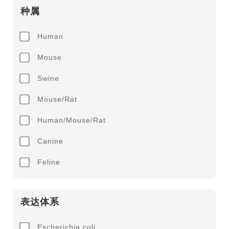
种属
Human
Mouse
Swine
Mouse/Rat
Human/Mouse/Rat
Canine
Feline
表达体系
Escherichia coli