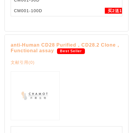
CM001-50D
CM001-100D
买2送1
anti-Human CD28 Purified，CD28.2 Clone，
Functional assay
Best Seller
文献引用(0)