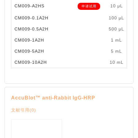
CM009-A2HS
10 μL
申请试用
CM009-0.1A2H
100 μL
CM009-0.5A2H
500 μL
￥
CM009-1A2H
1 mL
￥
CM009-5A2H
5 mL
￥
CM009-10A2H
10 mL
￥
AccuBlot™ anti-Rabbit IgG-HRP
文献引用(0)