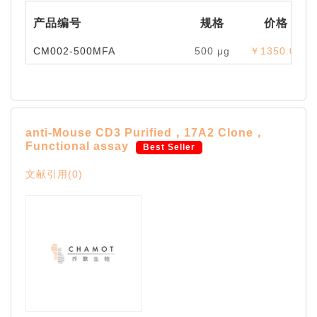
产品编号
规格
价格
CM002-500MFA
500 μg
￥1350.00
anti-Mouse CD3 Purified，17A2 Clone，
Functional assay
Best Seller
文献引用(0)