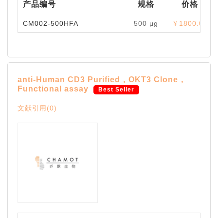
产品编号
规格
价格
CM002-500HFA
500 μg
￥1800.00
anti-Human CD3 Purified，OKT3 Clone，
Functional assay
Best Seller
文献引用(0)