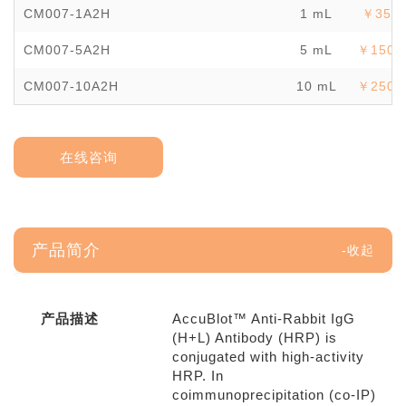
CM007-1A2H
1 mL
￥3500
CM007-5A2H
5 mL
￥1500
CM007-10A2H
10 mL
￥2500
在线咨询
产品简介
产品描述
AccuBlot™ Anti-Rabbit IgG
(H+L) Antibody (HRP) is
conjugated with high-activity
HRP. In
coimmunoprecipitation (co-IP)