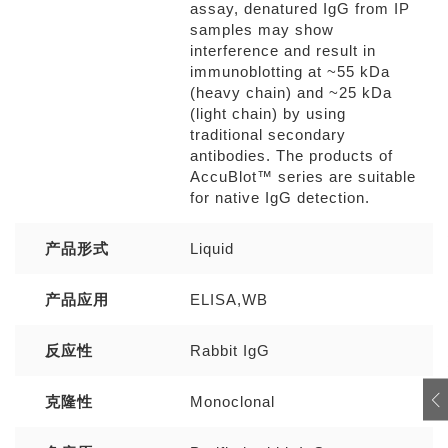
assay, denatured IgG from IP
samples may show
interference and result in
immunoblotting at ~55 kDa
(heavy chain) and ~25 kDa
(light chain) by using
traditional secondary
antibodies. The products of
AccuBlot™ series are suitable
for native IgG detection.
产品形式
Liquid
产品应用
ELISA,WB
反应性
Rabbit IgG
克隆性
Monoclonal