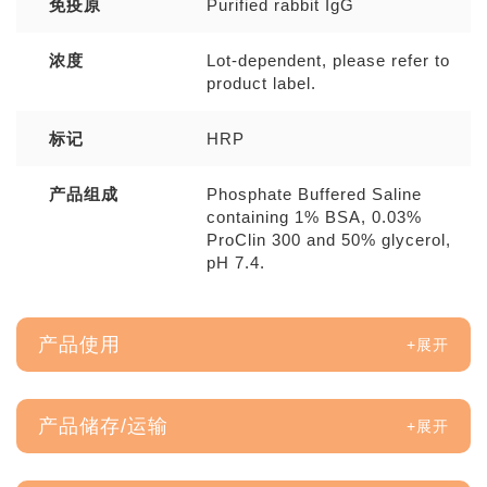
免疫原
Purified rabbit IgG
浓度
Lot-dependent, please refer to
product label.
标记
HRP
产品组成
Phosphate Buffered Saline
containing 1% BSA, 0.03%
ProClin 300 and 50% glycerol,
pH 7.4.
产品使用
产品储存/运输