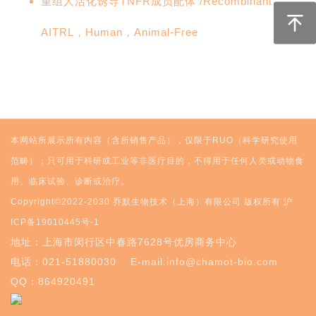
重组人活化诱导TNFR成员配体 /Recombinant
AITRL，Human，Animal-Free
本网站所展示所有内容（含所销售产品），仅限于RUO（科学研究使用
范畴）；只可用于科研或工业等非医疗目的，不得用于任何人类或动物食
用、临床试验、诊断或治疗。
Copyright©2022-2030 乔默生物技术（上海）有限公司 版权所有
沪
ICP备19010445号-1
地址：上海市闵行区中春路7628号优房商务中心
电话：021-51880030
E-mail:info@chamot-bio.com
QQ：864920491