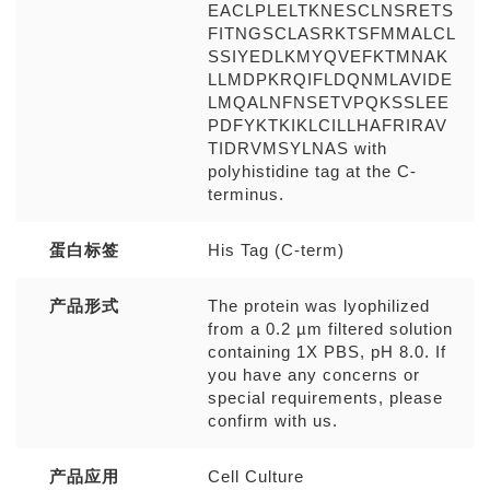
EACLPLELTKNESCLNSRETS
FITNGSCLASRKTSFMMALCL
SSIYEDLKMYQVEFKTMNAK
LLMDPKRQIFLDQNMLAVIDE
LMQALNFNSETVPQKSSLEE
PDFYKTKIKLCILLHAFRIRAV
TIDRVMSYLNAS with
polyhistidine tag at the C-
terminus.
蛋白标签
His Tag (C-term)
产品形式
The protein was lyophilized
from a 0.2 µm filtered solution
containing 1X PBS, pH 8.0. If
you have any concerns or
special requirements, please
confirm with us.
产品应用
Cell Culture