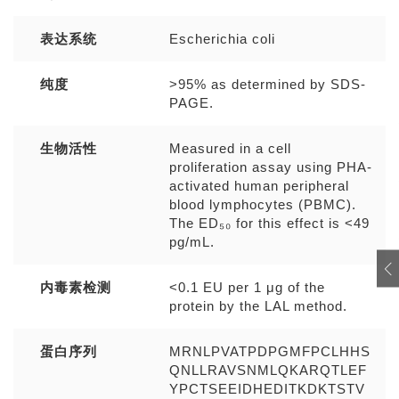
表达系统
Escherichia coli
纯度
>95% as determined by SDS-
PAGE.
生物活性
Measured in a cell
proliferation assay using PHA-
activated human peripheral
blood lymphocytes (PBMC).
The ED₅₀ for this effect is <49
pg/mL.
内毒素检测
<0.1 EU per 1 μg of the
protein by the LAL method.
蛋白序列
MRNLPVATPDPGMFPCLHHS
QNLLRAVSNMLQKARQTLEF
YPCTSEEIDHEDITKDKTSTV