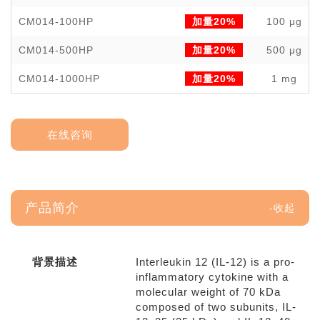
CM014-100HP
加量20%
100 μg
CM014-500HP
加量20%
500 μg
CM014-1000HP
加量20%
1 mg
在线咨询
产品简介
背景描述
Interleukin 12 (IL-12) is a pro-
inflammatory cytokine with a
molecular weight of 70 kDa
composed of two subunits, IL-