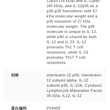
12p35 (35 kDa) and IL-12p40
(40 kDa), and IL-12p35 as a
p35-p35 homodimer with 57
kDa molecular weight and a
p35 monomer of 27 kDa
molecular weight. The p35
molecule is unique to IL-12,
while p40 is shared by both
IL-12 and IL-23. IL-12
promotes Th1 T cell
responses, while IL-23
promotes Th17 T cell
responses.
别称
interleukin 12 p35, Interleukin-
12 subunit alpha, IL-12
subunit p35, IL-12A, Cytotoxic
Lymphocyte Maturation Factor
35 kDa, IL12, IL-12
蛋白编码
P29459