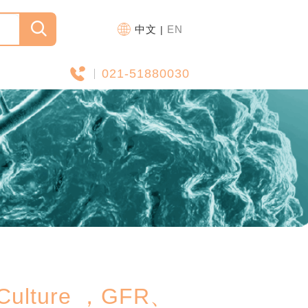
中文
EN
|
021-51880030
d Culture ，GFR、