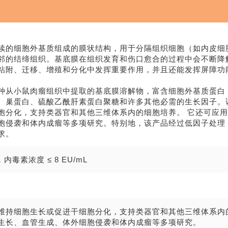
续的细胞外基质组成的膜状结构，用于分隔组织细胞（如内皮细
邻的结缔组织。基底膜在组织发育和伤口愈合的过程中会不断降
粘附、迁移、增殖和分化中发挥重要作用，并且还能发挥屏障功
种从小鼠肉瘤组织中提取的基底膜溶解物，富含细胞外基质蛋白
白、巢蛋白、硫酸乙酰肝素蛋白聚糖和许多其他必需的生长因子
胞分化，支持类器官和其他三维体系内的细胞培养。 它还可应
胞侵袭和体内成瘤等多项研究。特别地，该产品经过低因子处理
求。
内毒素浓度 ≤ 8 EU/mL
维持细胞生长或促进干细胞分化，支持类器官和其他三维体系内
生长、血管生成、体外细胞侵袭和体内成瘤等多项研究。