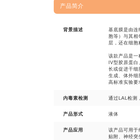
产品简介
背景描述
基底膜是由连
胞等）与其相
层，还在细胞
该款产品是一
IV型胶原蛋
长或促进干细
生成、体外细
高标准实验要
内毒素检测
通过LAL检测，
产品形式
液体
产品应用
该产品可用于
贴附、神经突