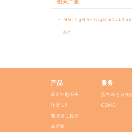
相关产品
Matrix gel for Organoi
酚红
产品
服务
重组细胞因子
蛋白表达与纯
转染试剂
CDMO
细胞凋亡检测
基质胶