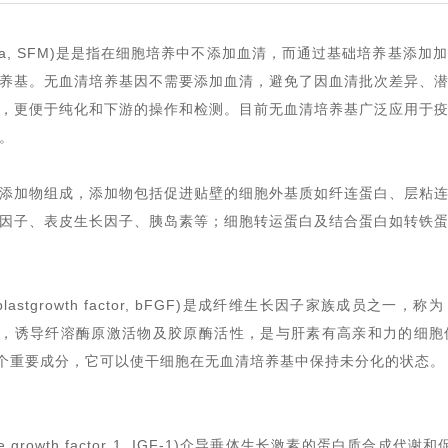
 Media, SFM)是是指在细胞培养中不添加血清，而通过基础培养基
养基。无血清培养基因不需要添加血清，避免了因血清批次差异、
，更便于纯化和下游的操作和检测。目前无血清培养基广泛应用于
。
添加物组成，添加物包括促进贴壁的细胞外基质如纤连蛋白、层粘
因子、表皮生长因子、胰岛素等；细胞转运蛋白及结合蛋白如转铁
roblastgrowth factor, bFGF)是成纤维生长因子家族成员
移，诱导纤溶酶原激活物及胶原酶活性，是与肝素有高亲和力的细
一个重要成分，它可以使干细胞在无血清培养基中保持未分化的状态。
rowth factor 1
,
IGF-1
)
介导垂体生长激素的蛋白质合成代谢和