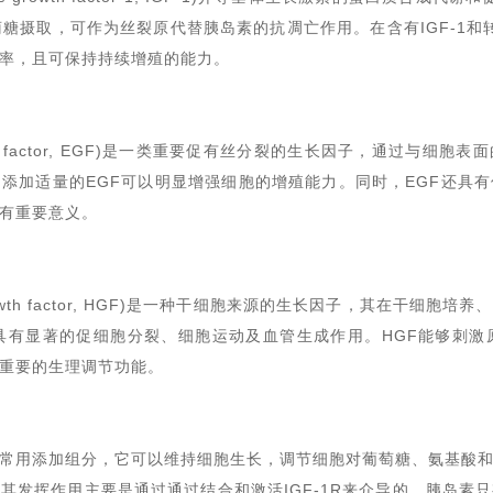
萄糖摄取
，
可作为丝裂原代替胰岛素的抗凋亡作用。在含有IGF-1和转
率，且可保持持续增殖的能力。
rowth factor, EGF)是一类重要促有丝分裂的生长因子，通过与
添加适量的EGF可以明显增强细胞的增殖能力。同时，EGF还具
有重要意义。
 growth factor, HGF)是一种干细胞来源的生长因子，其在干细
具有显著的促细胞分裂、细胞运动及血管生成作用。HGF能够刺激
重要的生理调节功能。
养基的常用添加组分，它可以
维持细胞生长，调节细胞对葡萄糖、氨基酸
。
其发挥作用主要是通过
通过结合和激活IGF-1R
来介导的。
胰岛素只