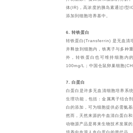
体(IR)
，
高浓度的胰岛素通过
I
型I
添加到细胞培养基中。
6. 转铁蛋白
转铁蛋白
(Transferrin)
是无血清
并释放到细胞内，铁离子与多种重
外，转铁蛋白也可维持细胞内
100mg/L；中国仓鼠卵巢细胞(CHO
7. 白蛋白
白蛋白是许多无血清细胞培养系统
生理功能，包括：金属离子结合剂
白的添加，可为细胞提供必需氨基
然而，天然来源的牛血清白蛋白和
动物源产品是将来生物技术发展的
培养中血源人血白蛋白的替代品，