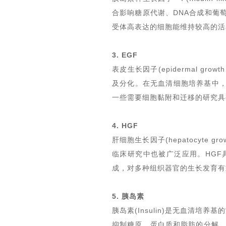
合影响糖原代谢、DNA合成和葡
受体高表达的细胞能维持较高的活
3. EGF
表皮生长因子(epidermal g
及分化。在无血清细胞培养基中，
一些需要细胞黏附和迁移的研究具
4. HGF
肝细胞生长因子(hepatocyte
临床研究中也被广泛应用。HGF
成，对多种组织器官的生长发育有
5. 胰岛素
胰岛素
(Insulin)是无血清培
抑制糖原、蛋白质和脂肪的分解