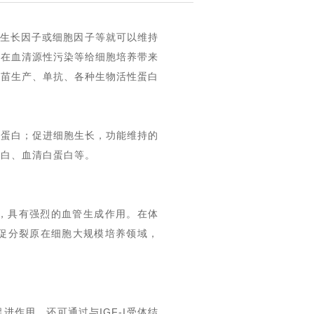
添加加生长因子或细胞因子等就可以维持
潜在血清源性污染等给细胞培养带来
疫苗生产、单抗、各种生物活性蛋白
连蛋白；促进细胞生长，功能维持的
蛋白、血清白蛋白等。
之一，称为，具有强烈的血管生成作用。在体
胞促分裂原在细胞大规模培养领域，
促进作用
，还可
通过与IGF-I受体结