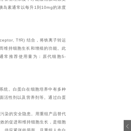
胰岛素通常以每升1到10mg的浓度
ptor, TfR)
结合，将铁离子转运
从而维持细胞生长和增殖的功能。此
通常推荐使用量为：
原代细胞5-
养系统。白蛋白在细胞培养中有多种
表面活性剂以及营养剂等。通过白蛋
体污染的安全隐患。用重组产品替代
有效的促进和维持细胞生长，是细胞
高、供应紧张的局面。
且
重组人血白