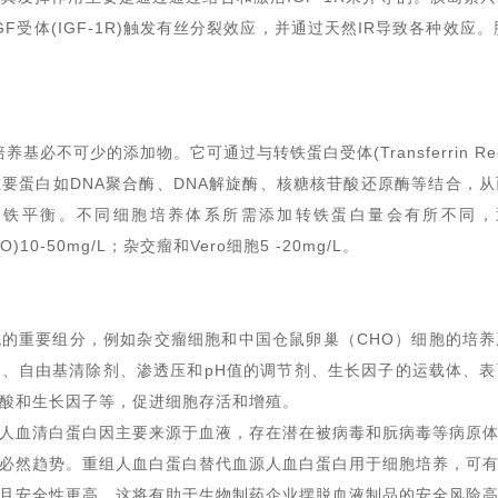
GF受体
(
IGF-1R
)
触发有丝分裂效应，并通过天然IR导致各种效应。
培养基必不可少的添加物
。
它可
通过与转铁蛋白受体(Transferrin Rece
要蛋白如DNA聚合酶、DNA解旋酶、核糖核苷酸还原酶等结合，
的铁平衡
。不同细胞
培养体系所需添加
转铁蛋白
量会有所不同，
)10-50mg/L；杂交瘤和Vero细胞5 -20mg/L。
的重要组分，例如杂交瘤细胞和中国仓鼠卵巢（CHO）细胞的培
、自由基清除剂、渗透压和pH值的调节剂、生长因子的运载体、
酸和生长因子等，促进细胞存活和增殖。
人血清白蛋白因主要来源于血液，存在潜在被病毒和朊病毒等病原
必然趋势。
重组人血白蛋白替代血源人血白蛋白用于细胞培养，可
且安全性更高。
这将有助于生物制药企业摆脱血液制品的安全风险