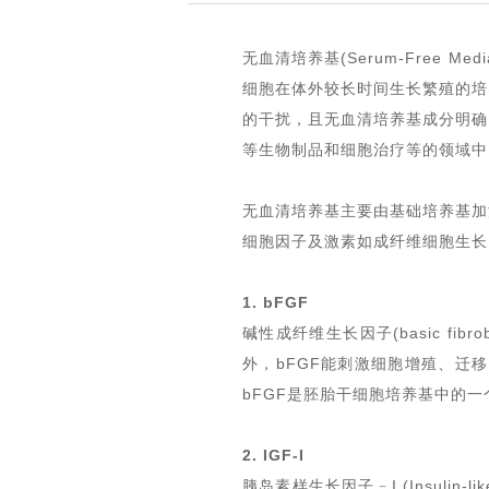
无血清培养基(Serum-Free
细胞在体外较长时间生长繁殖的培
的干扰，且无血清培养基成分明确
等生物制品和细胞治疗等的领域中
无血清培养基主要由基础培养基加
细胞因子及激素如成纤维细胞生长
1. bFGF
碱性成纤维生长因子(basic fib
外，bFGF能刺激细胞增殖、迁
bFGF是胚胎干细胞培养基中的
2. IGF-I
胰岛素样生长因子﹣I (Insulin-like g