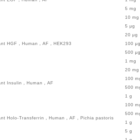
5 mg
10 mg
5 μg
20 μg
nant HGF，Human，AF，HEK293
100 μ
500 μ
1 mg
20 mg
100 m
ant Insulin，Human，AF
500 m
1 g
100 m
500 m
nt Holo-Transferrin，Human，AF，Pichia pastoris
1 g
5 g
1 g